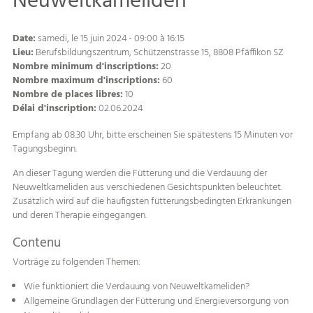
Neuweltkameliden
Date:
samedi, le 15 juin 2024 - 09:00 à 16:15
Lieu:
Berufsbildungszentrum, Schützenstrasse 15, 8808 Pfäffikon SZ
Nombre minimum d'inscriptions:
20
Nombre maximum d'inscriptions:
60
Nombre de places libres:
10
Délai d'inscription:
02.06.2024
Empfang ab 08.30 Uhr, bitte erscheinen Sie spätestens 15 Minuten vor
Tagungsbeginn.
An dieser Tagung werden die Fütterung und die Verdauung der
Neuweltkameliden aus verschiedenen Gesichtspunkten beleuchtet.
Zusätzlich wird auf die häufigsten fütterungsbedingten Erkrankungen
und deren Therapie eingegangen.
Contenu
Vorträge zu folgenden Themen:
Wie funktioniert die Verdauung von Neuweltkameliden?
Allgemeine Grundlagen der Fütterung und Energieversorgung von