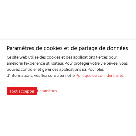
Paramètres de cookies et de partage de données
Ce site web utilise des cookies et des applications tierces pour
améliorer l'expérience utilisateur. Pour protéger votre vie privée, vous
pouvez contrôler et gérer ces applications ici.
Pour plus
d'informations, veuillez consulter notre
Politique de confidentialité
.
Paramètres
Tout accepter
Beratungs- und Gesundheitsdienst für Kleinwiederkäuer BGK
Industriestrasse 9 - 3362 Niederönz
Tel
+41 62 956 68 58
-
info
bgk-sspr.ch