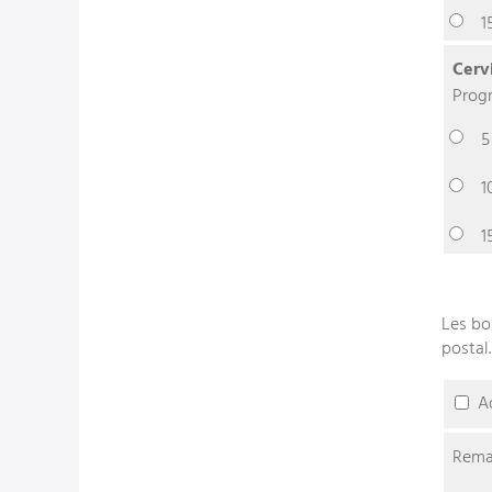
1
Cerv
Progr
5
1
1
Les bo
postal.
A
Rema