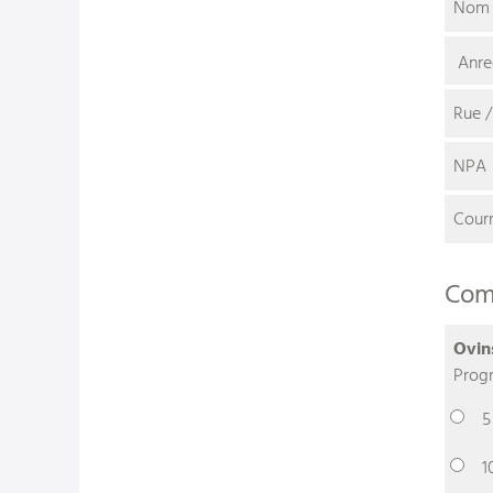
Nom 
Rue /
NPA
Courr
Com
Ovin
Progr
5
1