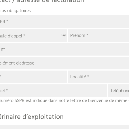
act / adresse de facturation
ps obligatoires
SPR
*
Prénom
*
 n°
lément d'adresse
*
Localité
*
iel
*
Télépho
numéro SSPR est indiqué dans notre lettre de bienvenue de même 
rinaire d’exploitation