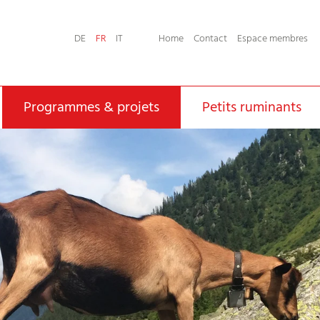
Home
Contact
Espace membres
DE
FR
IT
Programmes & projets
Petits ruminants