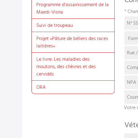
Cont
Programme d’assainissement de la
* Cham
Maedi-Visna
N° S
Suivi de troupeau
Projet «Pâture de béliers des races
laitières»
Rue /
Le livre: Les maladies des
moutons, des chèvres et des
Comp
cervidés
NPA
ORA
Courr
Votre 
Vété