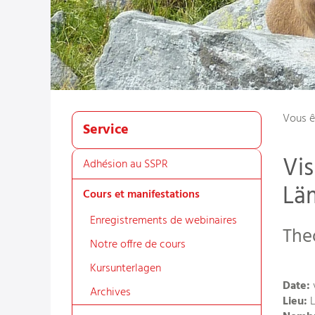
Vous ê
Service
Vis
Adhésion au SSPR
Lä
Cours et manifestations
Enregistrements de webinaires
The
Notre offre de cours
Kursunterlagen
Date:
v
Archives
Lieu:
L