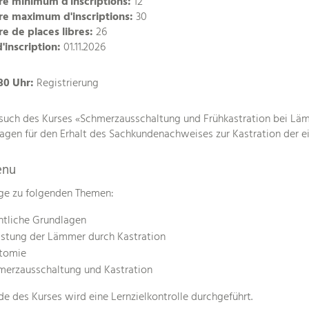
e minimum d'inscriptions:
12
e maximum d'inscriptions:
30
 de places libres:
26
d'inscription:
01.11.2026
30 Uhr:
Registrierung
such des Kurses «Schmerzausschaltung und Frühkastration bei Lämm
agen für den Erhalt des Sachkundenachweises zur Kastration der 
enu
ge zu folgenden Themen:
htliche Grundlagen
astung der Lämmer durch Kastration
tomie
merzausschaltung und Kastration
e des Kurses wird eine Lernzielkontrolle durchgeführt.