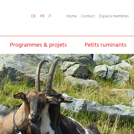
Home
Contact
Espace membres
DE
FR
IT
Programmes & projets
Petits ruminants