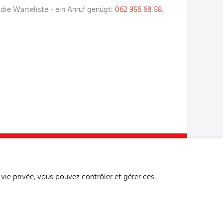
die Warteliste - ein Anruf genügt:
062 956 68 58.
n du site
Adresse bibliographique
Mentions légales
onnées
Conditions générales
Paramètres des cookies
 vie privée, vous pouvez contrôler et gérer ces
created by Internetgalerie AG