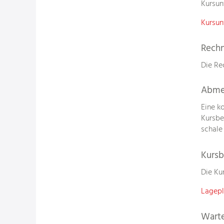
Kursun
Kursun
Rech
Die Re
Abme
Eine k
Kursbe
schale
Kursb
Die Ku
Lagep
Warte