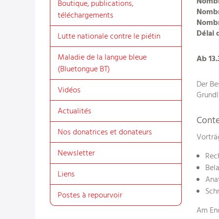
Nombr
Boutique, publications,
Nombr
téléchargements
Nombre
Délai 
Lutte nationale contre le piétin
Maladie de la langue bleue
Ab 13.
(Bluetongue BT)
Der Be
Vidéos
Grundl
Actualités
Cont
Nos donatrices et donateurs
Vorträ
Newsletter
Rec
Bel
Liens
Ana
Sch
Postes à repourvoir
Am End