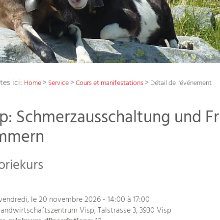
tes ici:
>
>
>
Home
Service
Cours et manifestations
Détail de l'événement
p: Schmerzausschaltung und Fr
mmern
oriekurs
endredi, le 20 novembre 2026 - 14:00 à 17:00
andwirtschaftszentrum Visp, Talstrasse 3, 3930 Visp