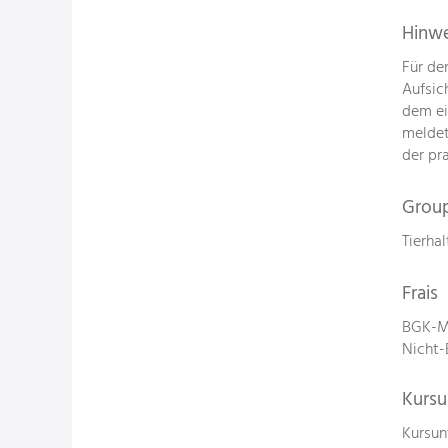
Hinw
Für de
Aufsic
dem ei
meldet
der pr
Group
Tierha
Frais
BGK-Mi
Nicht-
Kursu
Kursun