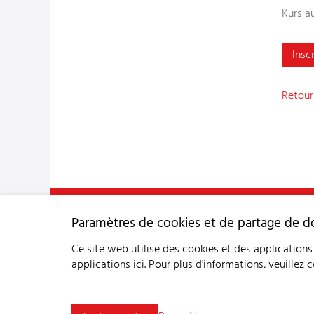
Kurs a
Insc
Retour 
Service consultatif et sanitaire pour petits ruminants 
Paramètres de cookies et de partage de 
Industriestrasse 9 - 3362 Niederönz
Tél
+41 62 956 68 58
-
info
bgk-sspr.ch
Ce site web utilise des cookies et des applications 
applications ici.
Pour plus d'informations, veuillez 