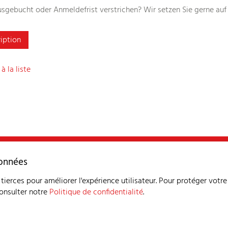
usgebucht oder Anmeldefrist verstrichen? Wir setzen Sie gerne auf 
ription
à la liste
SSPR
Pla
données
Déclaration de protection des d
tierces pour améliorer l'expérience utilisateur. Pour protéger votre
consulter notre
Politique de confidentialité
.