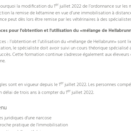
er
pourquoi la modification du 1
juillet 2022 de l’ordonnance sur le
iction la remise de kétamine en vue d’une immobilisation à distance
nce peut dès lors être remise par les vétérinaires à des spécialiste
ces pour l'obtention et l'utilisation du «mélange de Hellabrun
es : l’obtention et l’utilisation du «mélange de Hellabrunn» sont li
station, le spécialiste doit avoir suivi un cours théorique spéciali
uccès. Cette formation continue s'adresse également aux éleveurs 
ne.
er
gles sont en vigueur depuis le 1
juillet 2022. Les personnes compé
er
n délai de trois ans à compter du 1
juillet 2022.
enu
s juridiques d'une narcose
oche pratique de l'immobilisation