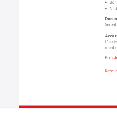
Bori
Nadj
Docume
Seront
Accès
L'accè
monta
Plan d
Retour 
Service consultatif et sanitaire pour petits ruminants 