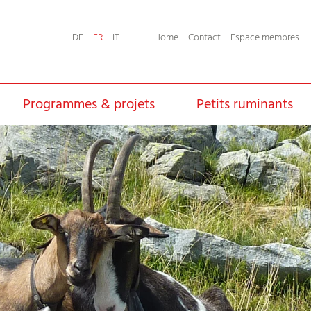
Home
Contact
Espace membres
DE
FR
IT
Programmes & projets
Petits ruminants