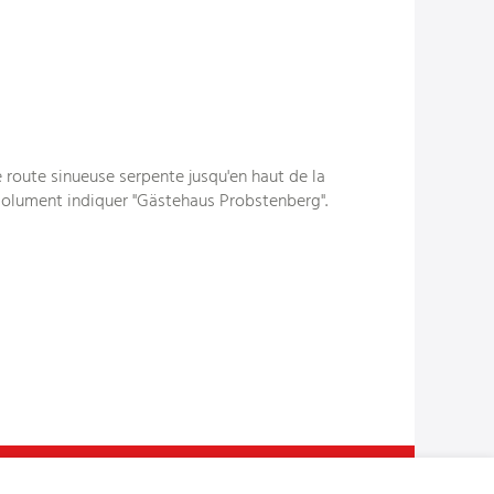
e route sinueuse serpente jusqu'en haut de la
bsolument indiquer "Gästehaus Probstenberg".
n du site
Adresse bibliographique
Mentions légales