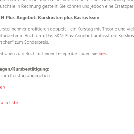
ginn wird Ihnen der Kurs zu 50 % verrechnet. Ohne Abmeldung oder
uschale in Rechnung gestellt. Sie können uns jedoch eine Ersatzpers
KN-Plus-Angebot: Kurskosten plus Basiswissen
rsteilnehmer profitieren doppelt - ein Kurstag mit Theorie und vie
tarbeiter in Buchform. Das SKN-Plus-Angebot umfasst die Kurskos
rschen" zum Sonderpreis.
ationen zum Buch mit einer Leseprobe finden Sie
hier
.
lagen/Kursbestätigung:
n am Kurstag abgegeben
lan
à la liste