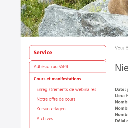
Vous ê
Service
Ni
Adhésion au SSPR
Cours et manifestations
Enregistrements de webinaires
Date:
j
Lieu:
B
Notre offre de cours
Nombr
Nombr
Kursunterlagen
Nombre
Archives
Délai 