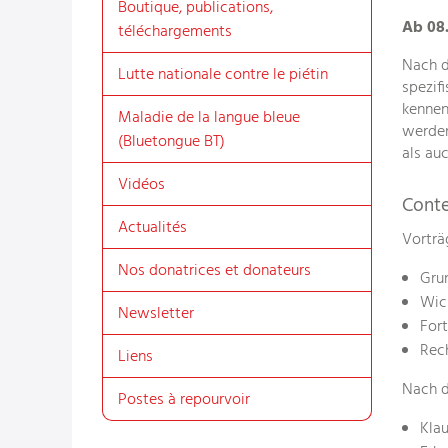
Boutique, publications,
Ab 08
téléchargements
Nach d
Lutte nationale contre le piétin
spezif
kennen
Maladie de la langue bleue
werden
(Bluetongue BT)
als auc
Vidéos
Cont
Actualités
Vorträ
Nos donatrices et donateurs
Grun
Wic
Newsletter
Fort
Rec
Liens
Nach d
Postes à repourvoir
Kla