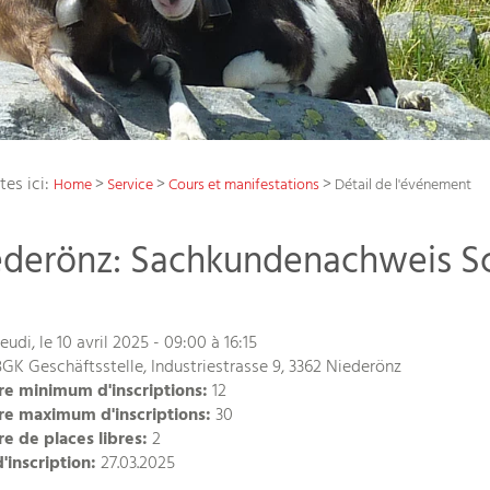
tes ici:
>
>
>
Home
Service
Cours et manifestations
Détail de l'événement
ederönz: Sachkundenachweis S
eudi, le 10 avril 2025 - 09:00 à 16:15
GK Geschäftsstelle, Industriestrasse 9, 3362 Niederönz
e minimum d'inscriptions:
12
e maximum d'inscriptions:
30
 de places libres:
2
d'inscription:
27.03.2025