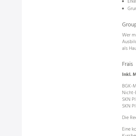
Erk
Grun
Group
Wer me
Ausbil
als Ha
Frais
Inkl. 
BGK-Mi
Nicht-
SKN Pl
SKN Pl
Die Re
Eine k