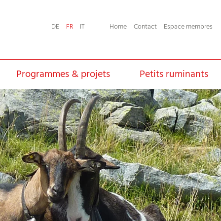
Home
Contact
Espace membres
DE
FR
IT
Programmes & projets
Petits ruminants