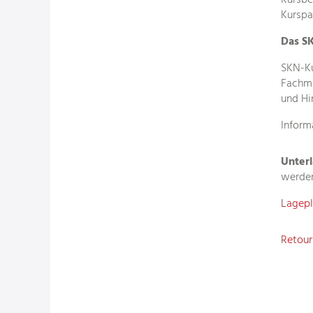
Kursbe
Kurspa
Das S
SKN-Ku
Fachmi
und Hi
Inform
Unter
werde
Lagep
Retour 