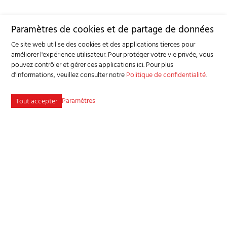
Paramètres de cookies et de partage de données
Ce site web utilise des cookies et des applications tierces pour
améliorer l'expérience utilisateur. Pour protéger votre vie privée, vous
pouvez contrôler et gérer ces applications ici.
Pour plus
d'informations, veuillez consulter notre
Politique de confidentialité
.
Paramètres
Tout accepter
Service consultatif et sanitaire pour petits ruminants SSPR
Industriestrasse 9 - 3362 Niederönz
Tél
+41 62 956 68 58
-
info
bgk-sspr.ch
Plan du site
Adresse bibliographique
Mentions légales
Déclaration de protection des données
Conditions générales
Paramètres des cookies