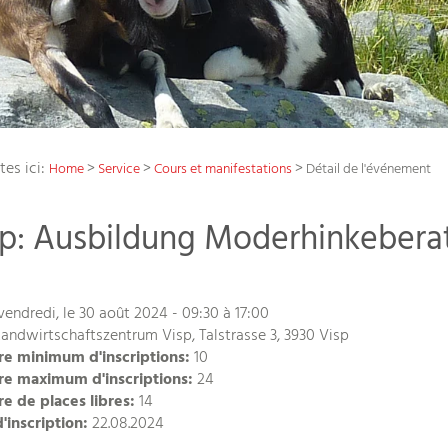
tes ici:
>
>
>
Home
Service
Cours et manifestations
Détail de l'événement
sp: Ausbildung Moderhinkeberat
endredi, le 30 août 2024 - 09:30 à 17:00
andwirtschaftszentrum Visp, Talstrasse 3, 3930 Visp
e minimum d'inscriptions:
10
e maximum d'inscriptions:
24
 de places libres:
14
d'inscription:
22.08.2024