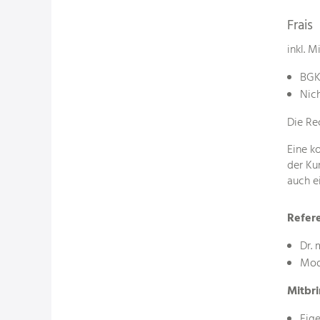
Frais
inkl. 
BGK
Nic
Die Re
Eine k
der Ku
auch e
Refer
Dr. 
Mod
Mitbr
Eig