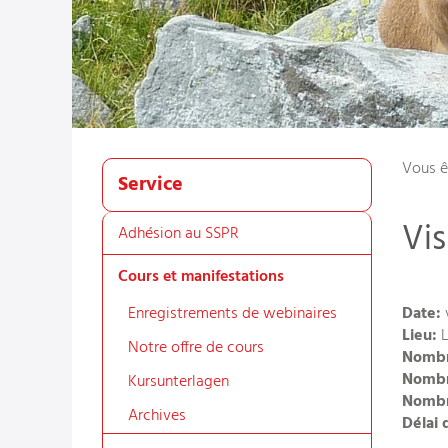
Vous ê
Service
Vi
Adhésion au SSPR
Cours et manifestations
Enregistrements de webinaires
Date:
v
Lieu:
L
Notre offre de cours
Nombr
Nombr
Kursunterlagen
Nombre
Archives
Délai 