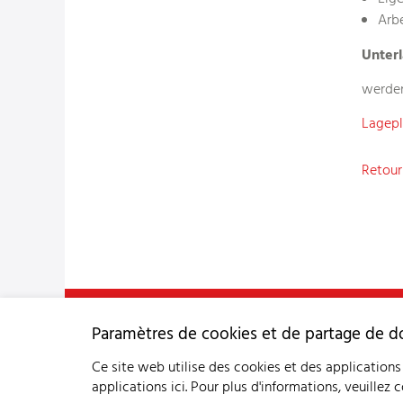
Arbe
Unter
werde
Lagep
Retour 
Service consultatif et sanitaire pour petits ruminants 
Paramètres de cookies et de partage de 
Industriestrasse 9 - 3362 Niederönz
Tél
+41 62 956 68 58
-
info
bgk-sspr.ch
Ce site web utilise des cookies et des applications 
applications ici.
Pour plus d'informations, veuillez 