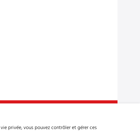
n du site
Adresse bibliographique
Mentions légales
onnées
Conditions générales
Paramètres des cookies
 vie privée, vous pouvez contrôler et gérer ces
created by Internetgalerie AG