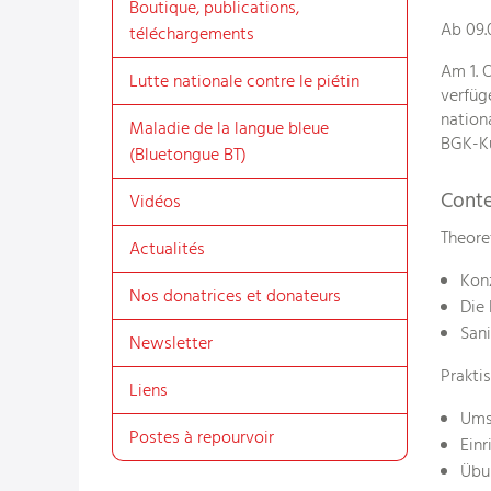
Boutique, publications,
Ab 09.
téléchargements
Am 1. 
Lutte nationale contre le piétin
verfüg
nation
Maladie de la langue bleue
BGK-Ku
(Bluetongue BT)
Cont
Vidéos
Theoret
Actualités
Kon
Nos donatrices et donateurs
Die 
Sani
Newsletter
Praktis
Liens
Ums
Postes à repourvoir
Einr
Übu