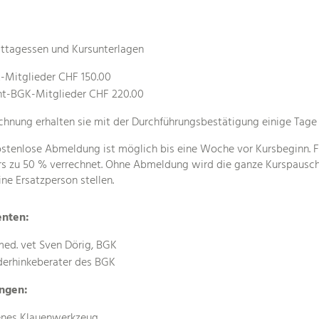
Mittagessen und Kursunterlagen
-Mitglieder CHF 150.00
ht-BGK-Mitglieder CHF 220.00
chnung erhalten sie mit der Durchführungsbestätigung einige Tage
ostenlose Abmeldung ist möglich bis eine Woche vor Kursbeginn. F
rs zu 50 % verrechnet. Ohne Abmeldung wird die ganze Kurspauscha
ine Ersatzperson stellen.
enten:
med. vet Sven Dörig, BGK
erhinkeberater des BGK
ingen:
enes Klauenwerkzeug