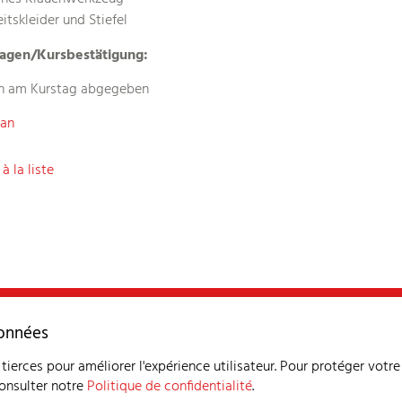
itskleider und Stiefel
lagen/Kursbestätigung:
n am Kurstag abgegeben
lan
à la liste
SSPR
Pla
données
Déclaration de protection des d
tierces pour améliorer l'expérience utilisateur. Pour protéger votre
consulter notre
Politique de confidentialité
.