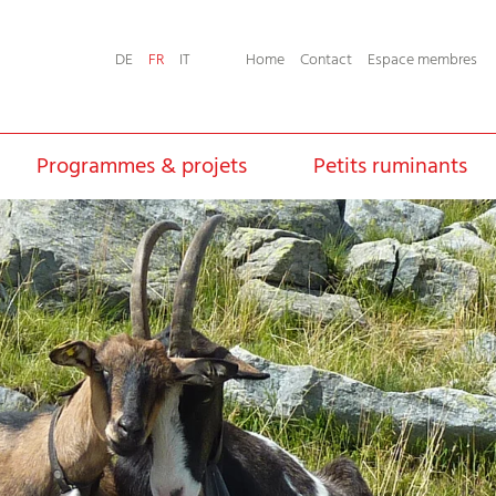
Home
Contact
Espace membres
DE
FR
IT
Programmes & projets
Petits ruminants