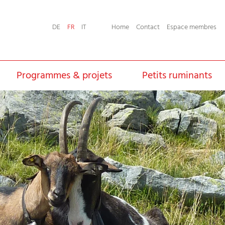
Home
Contact
Espace membres
DE
FR
IT
Programmes & projets
Petits ruminants