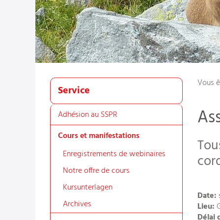
Vous ê
Service
Ass
Adhésion au SSPR
Cours et manifestations
Tou
Enregistrements de webinaires
cor
Notre offre de cours
Kursunterlagen
Date:
s
Archives
Lieu:
G
Délai 