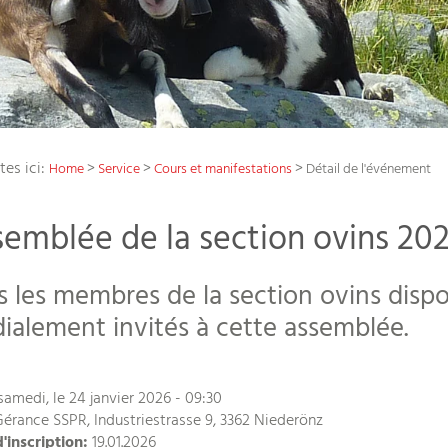
tes ici:
>
>
>
Home
Service
Cours et manifestations
Détail de l'événement
emblée de la section ovins 20
s les membres de la section ovins dispo
dialement invités à cette assemblée.
amedi, le 24 janvier 2026 - 09:30
érance SSPR, Industriestrasse 9, 3362 Niederönz
d'inscription:
19.01.2026