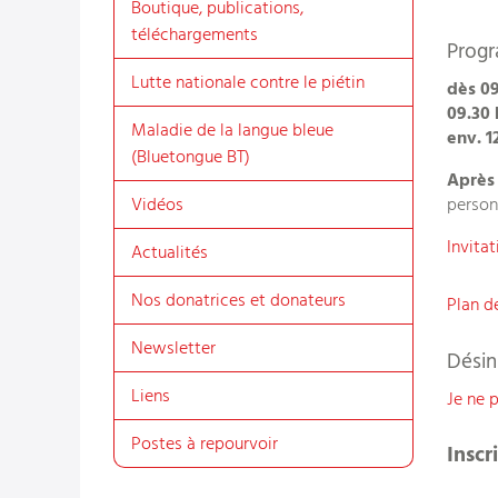
Boutique, publications,
téléchargements
Prog
Lutte nationale contre le piétin
dès 09
09.30
Maladie de la langue bleue
env. 1
(Bluetongue BT)
Après 
Vidéos
personn
Invita
Actualités
Nos donatrices et donateurs
Plan d
Newsletter
Désin
Liens
Je ne 
Postes à repourvoir
Inscr