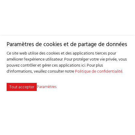
Paramètres de cookies et de partage de données
Ce site web utilise des cookies et des applications tierces pour
améliorer l'expérience utilisateur. Pour protéger votre vie privée, vous
pouvez contrôler et gérer ces applications ici.
Pour plus
d'informations, veuillez consulter notre
Politique de confidentialité
.
Paramètres
Tout accepter
Service consultatif et sanitaire pour petits ruminants SSPR
Industriestrasse 9 - 3362 Niederönz
Tél
+41 62 956 68 58
-
info
bgk-sspr.ch