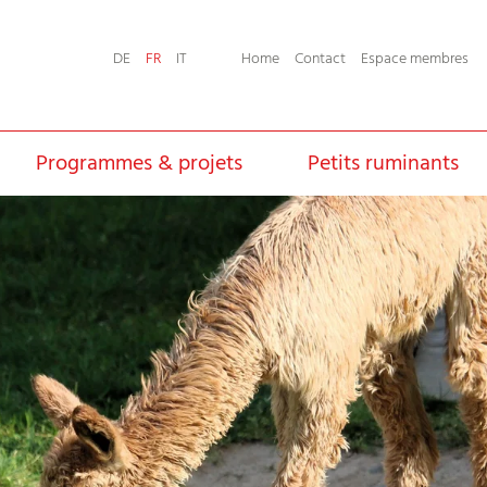
Home
Contact
Espace membres
DE
FR
IT
Programmes & projets
Petits ruminants