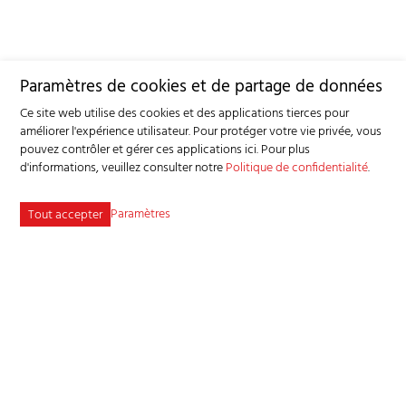
Paramètres de cookies et de partage de données
Ce site web utilise des cookies et des applications tierces pour
améliorer l'expérience utilisateur. Pour protéger votre vie privée, vous
pouvez contrôler et gérer ces applications ici.
Pour plus
d'informations, veuillez consulter notre
Politique de confidentialité
.
Paramètres
Tout accepter
Service consultatif et sanitaire pour petits ruminants SSPR
Industriestrasse 9 - 3362 Niederönz
Tél
+41 62 956 68 58
-
info
bgk-sspr.ch
Plan du site
Adresse bibliographique
Mentions légales