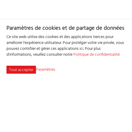
Paramètres de cookies et de partage de données
Ce site web utilise des cookies et des applications tierces pour
améliorer l'expérience utilisateur. Pour protéger votre vie privée, vous
pouvez contrôler et gérer ces applications ici.
Pour plus
d'informations, veuillez consulter notre
Politique de confidentialité
.
Paramètres
Tout accepter
Service consultatif et sanitaire pour petits ruminants SSPR
Industriestrasse 9 - 3362 Niederönz
Tél
+41 62 956 68 58
-
info
bgk-sspr.ch
Plan du site
Adresse bibliographique
Mentions légales