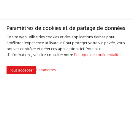
Paramètres de cookies et de partage de données
Ce site web utilise des cookies et des applications tierces pour
améliorer l'expérience utilisateur. Pour protéger votre vie privée, vous
pouvez contrôler et gérer ces applications ici.
Pour plus
d'informations, veuillez consulter notre
Politique de confidentialité
.
Paramètres
Tout accepter
Service consultatif et sanitaire pour petits ruminants SSPR
Industriestrasse 9 - 3362 Niederönz
Tél
+41 62 956 68 58
-
info
bgk-sspr.ch
Plan du site
Adresse bibliographique
Mentions légales