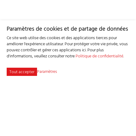
Paramètres de cookies et de partage de données
Ce site web utilise des cookies et des applications tierces pour
améliorer l'expérience utilisateur. Pour protéger votre vie privée, vous
pouvez contrôler et gérer ces applications ici.
Pour plus
d'informations, veuillez consulter notre
Politique de confidentialité
.
Paramètres
Tout accepter
Service consultatif et sanitaire pour petits ruminants SSPR
Industriestrasse 9 - 3362 Niederönz
Tél
+41 62 956 68 58
-
info
bgk-sspr.ch
Plan du site
Adresse bibliographique
Mentions légales