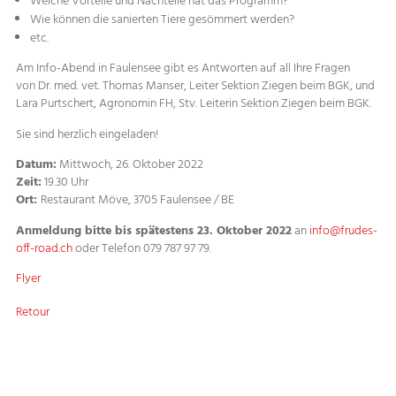
Welche Vorteile und Nachteile hat das Programm?
Wie können die sanierten Tiere gesömmert werden?
etc.
Am Info-Abend in Faulensee gibt es Antworten auf all Ihre Fragen
von Dr. med. vet. Thomas Manser, Leiter Sektion Ziegen beim BGK, und
Lara Purtschert, Agronomin FH, Stv. Leiterin Sektion Ziegen beim BGK.
Sie sind herzlich eingeladen!
Datum:
Mittwoch, 26. Oktober 2022
Zeit:
19.30 Uhr
Ort:
Restaurant Möve, 3705 Faulensee / BE
Anmeldung bitte bis spätestens 23. Oktober 2022
an
info
frudes-
off-road.ch
oder Telefon 079 787 97 79.
Flyer
Retour