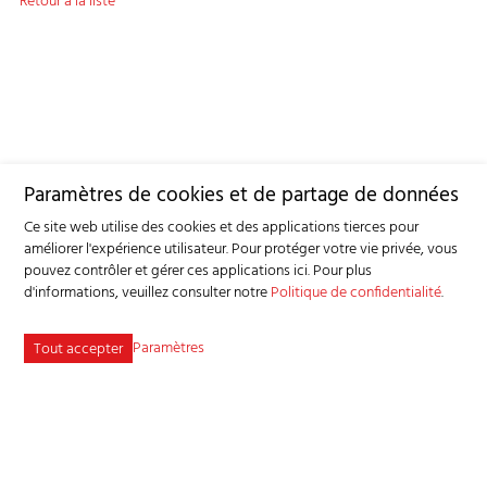
Retour à la liste
Paramètres de cookies et de partage de données
Ce site web utilise des cookies et des applications tierces pour
améliorer l'expérience utilisateur. Pour protéger votre vie privée, vous
pouvez contrôler et gérer ces applications ici.
Pour plus
d'informations, veuillez consulter notre
Politique de confidentialité
.
Paramètres
Tout accepter
Service consultatif et sanitaire pour petits ruminants SSPR
Industriestrasse 9 - 3362 Niederönz
Tél
+41 62 956 68 58
-
info
bgk-sspr.ch