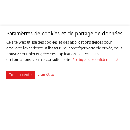
Paramètres de cookies et de partage de données
Ce site web utilise des cookies et des applications tierces pour
améliorer l'expérience utilisateur. Pour protéger votre vie privée, vous
pouvez contrôler et gérer ces applications ici.
Pour plus
d'informations, veuillez consulter notre
Politique de confidentialité
.
Paramètres
Tout accepter
Service consultatif et sanitaire pour petits ruminants SSPR
Industriestrasse 9 - 3362 Niederönz
Tél
+41 62 956 68 58
-
info
bgk-sspr.ch