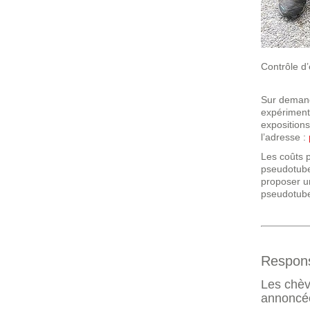
Contrôle d
Sur demand
expérimenté
expositions
l’adresse :
Les coûts p
pseudotube
proposer u
pseudotube
Responsa
Les chèv
annoncé