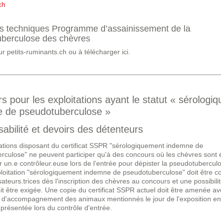
ch
es techniques Programme d’assainissement de la
berculose des chèvres
ur petits-ruminants.ch ou à télécharger ici.
s pour les exploitations ayant le statut « sérologi
 de pseudotuberculose »
abilité et devoirs des détenteurs
tations disposant du certificat SSPR "sérologiquement indemne de
rculose" ne peuvent participer qu'à des concours où les chèvres sont
 un.e contrôleur.euse lors de l’entrée pour dépister la pseudotubercul
xploitation "sérologiquement indemne de pseudotuberculose" doit être
ateurs.trices dès l'inscription des chèvres au concours et une possibili
t être exigée. Une copie du certificat SSPR actuel doit être amenée av
d'accompagnement des animaux mentionnés le jour de l'exposition en
e présentée lors du contrôle d'entrée.