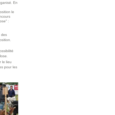
rganisé. En
sition le
oncours
ose" :
t des
sition.
ssibilité
lose.
 le lieu
es pour les