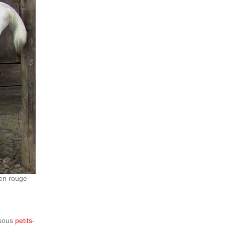
 en rouge
 sous
petits-