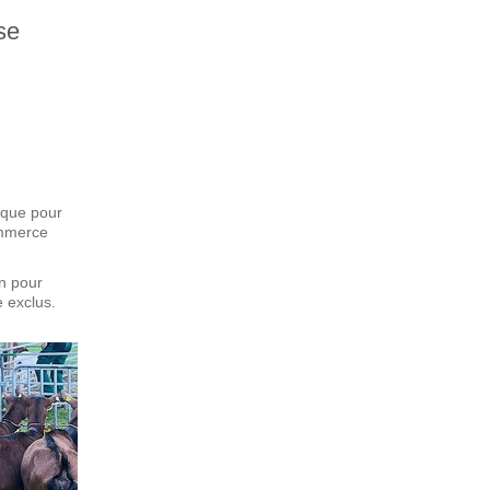
se
i que pour
ommerce
on pour
e exclus.