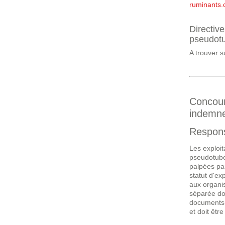
ruminants.
Directiv
pseudotu
A trouver s
Concour
indemne
Respons
Les exploi
pseudotube
palpées par
statut d'e
aux organis
séparée doi
documents 
et doit êtr