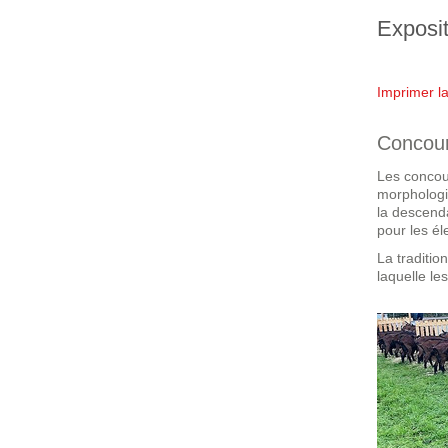
Exposi
Imprimer l
Concour
Les concour
morphologie
la descend
pour les é
La traditio
laquelle le