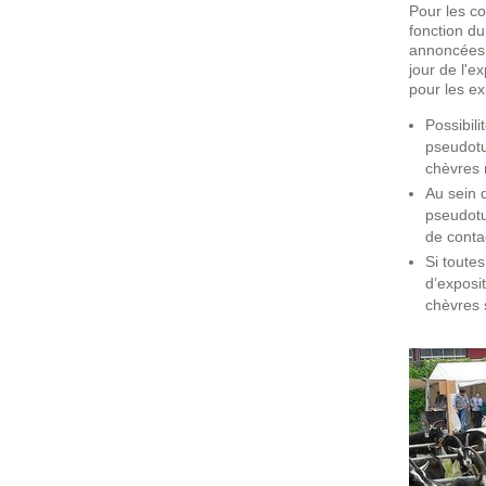
Pour les co
fonction d
annoncées, 
jour de l'e
pour les ex
Possibil
pseudotu
chèvres 
Au sein 
pseudotu
de conta
Si toute
d’exposit
chèvres 