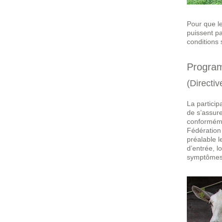
Pour que l
puissent pa
conditions 
Program
(Directiv
La particip
de s’assur
conforméme
Fédération
préalable l
d’entrée, l
symptômes