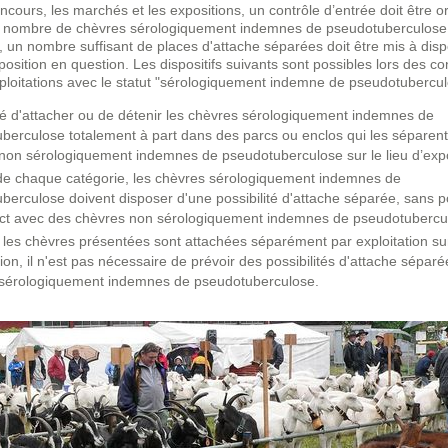
ncours, les marchés et les expositions, un contrôle d’entrée doit être o
u nombre de chèvres sérologiquement indemnes de pseudotuberculose
un nombre suffisant de places d'attache séparées doit être mis à dispo
xposition en question. Les dispositifs suivants sont possibles lors des c
ploitations avec le statut "sérologiquement indemne de pseudotubercul
ité d'attacher ou de détenir les chèvres sérologiquement indemnes de
berculose totalement à part dans des parcs ou enclos qui les séparen
non sérologiquement indemnes de pseudotuberculose sur le lieu d’expo
de chaque catégorie, les chèvres sérologiquement indemnes de
berculose doivent disposer d'une possibilité d'attache séparée, sans po
ct avec des chèvres non sérologiquement indemnes de pseudotubercu
s les chèvres présentées sont attachées séparément par exploitation sur
ion, il n'est pas nécessaire de prévoir des possibilités d'attache séparé
sérologiquement indemnes de pseudotuberculose.