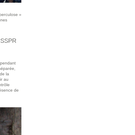
berculose »
ines
u SSPR
cependant
séparée,
de la
ir au
ntrôle
résence de