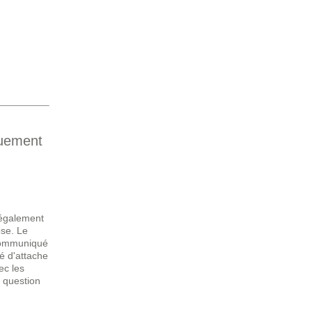
quement
 également
ose. Le
 communiqué
té d'attache
ec les
 question