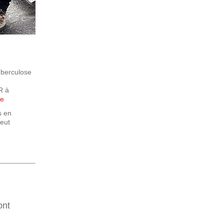
uberculose
R à
se
s en
peut
ont