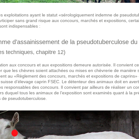
es exploitations ayant le statut «sérologiquement indemne de pseudotu
rticiper sans grand risque aux concours, marchés et expositions, certa
sont indispensables :
me d’assainissement de la pseudotuberculose d
es techniques, chapitre 12)
ation aux concours et aux expositions demeure autorisée. Il convient 
er que les chèvres soient attachées ou mises en chèvrerie de manière 
nt au «Règlement des concours, marchés et expositions de caprins» 
 suisse d’élevage caprin FSEC. Le détenteur des animaux doit en avert
es responsables des concours. Il convient par ailleurs de réaliser un co
ors duquel tous les animaux de l’exposition sont examinés quant à la p
 de pseudotuberculose.