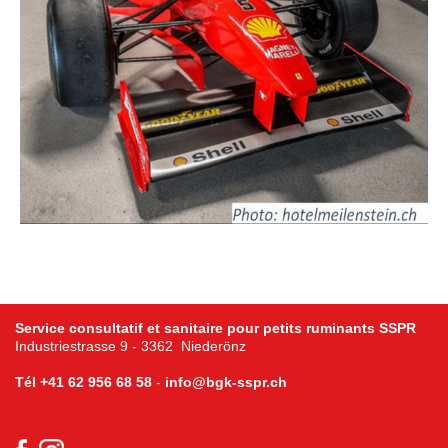
Service consultatif et sanitaire pour petits ruminants SSPR
Industriestrasse 9 - 3362 Niederönz
Tél
+41 62 956 68 58
-
info@bgk-sspr.ch