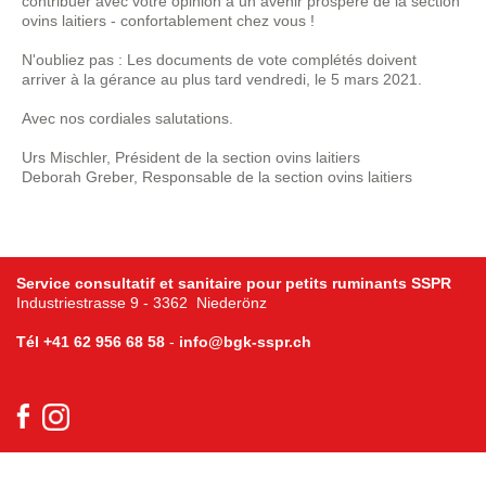
contribuer avec votre opinion à un avenir prospère de la section
ovins laitiers - confortablement chez vous !
N'oubliez pas : Les documents de vote complétés doivent
arriver à la gérance au plus tard vendredi, le 5 mars 2021.
Avec nos cordiales salutations.
Urs Mischler, Président de la section ovins laitiers
Deborah Greber, Responsable de la section ovins laitiers
Service consultatif et sanitaire pour petits ruminants SSPR
Industriestrasse 9 - 3362 Niederönz
Tél
+41 62 956 68 58
-
info@bgk-sspr.ch